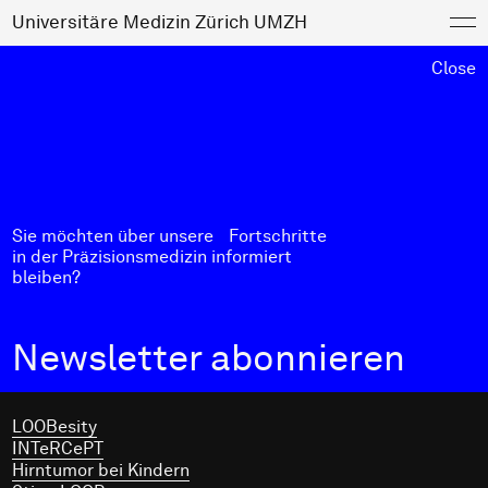
Universitäre Medizin Zürich UMZH
Close
Sie möchten über unsere Fortschritte
Zeitenwende in der Medizin
in der Präzisionsmedizin informiert
bleiben?
Newsletter abonnieren
Verknüpfte Forschungsprojekte
LOOBesity
INTeRCePT
Hirntumor bei Kindern